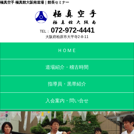
極真空手 極真館大阪南道場｜館長セミナー
072-972-4441
TEL：
大阪府柏原市大平寺2-8-11
ＨＯＭＥ
道場紹介・稽古時間
指導員・黒帯紹介
入会案内・問い合せ