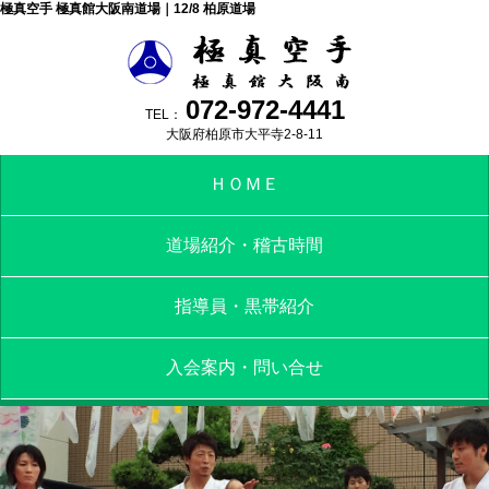
極真空手 極真館大阪南道場｜12/8 柏原道場
072-972-4441
TEL：
大阪府柏原市大平寺2-8-11
ＨＯＭＥ
道場紹介・稽古時間
指導員・黒帯紹介
入会案内・問い合せ