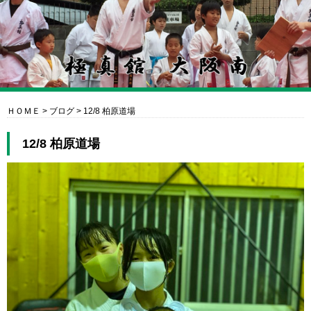
ＨＯＭＥ
>
ブログ
>
12/8 柏原道場
12/8 柏原道場