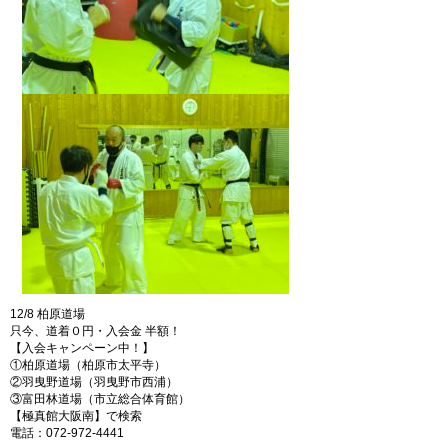
12/8 柏原道場
只今、道着０円・入会金 半額！
【入会キャンペーン中！】
①柏原道場（柏原市太平寺）
②羽曳野道場（羽曳野市西浦）
③富田林道場（市立総合体育館）
【極真館大阪南】で検索
電話：072-972-4441