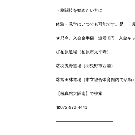
・格闘技を始めたい方に
体験・見学はいつでも可能です。是非一
★
只今、入会金半額・道着
0
円 入金キ
①柏原道場（柏原市太平寺）
②羽曳野道場（羽曳野市西浦）
③富田林道場（市立総合体育館内で活動
【極真館大阪南】で検索
☎︎
072-972-4441
—————————————–