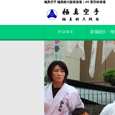
極真空手 極真館大阪南道場｜4/5 富田林道場
ＨＯＭＥ
道場紹介・稽