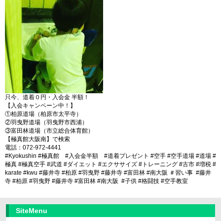
只今、道着０円・入会金 半額！
【入会キャンペーン中！】
①柏原道場（柏原市太平寺）
②羽曳野道場（羽曳野市西浦）
③富田林道場（市立総合体育館）
【極真館大阪南】で検索
電話：072-972-4441
#Kyokushin #極真館 #入会金半額 #道着プレゼント #空手 #空手道場 #道場 #
極真 #極真空手 #武道 #ダイエット #エクササイズ #トレーニング #古市 #増税 #
karate #kwu #藤井寺 #柏原 #羽曳野 #藤井寺 #富田林 #南大阪 ＃習い事 #藤井
寺 #柏原 #羽曳野 #藤井寺 #富田林 #南大阪 #子供 #格闘技 #空手教室
SiteMenu