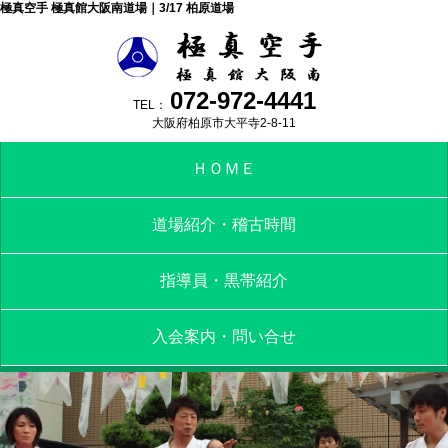
極真空手 極真館大阪南道場｜3/17 柏原道場
072-972-4441
TEL：
大阪府柏原市大平寺2-8-11
ＨＯＭＥ
道場紹介・稽古時間
指導員・黒帯紹介
入会案内・問い合せ