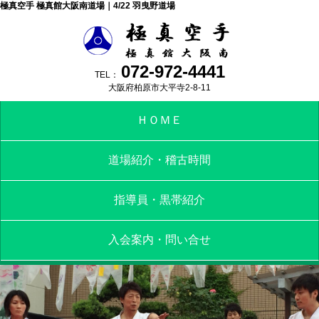
極真空手 極真館大阪南道場｜4/22 羽曳野道場
072-972-4441
TEL：
大阪府柏原市大平寺2-8-11
ＨＯＭＥ
道場紹介・稽古時間
指導員・黒帯紹介
入会案内・問い合せ