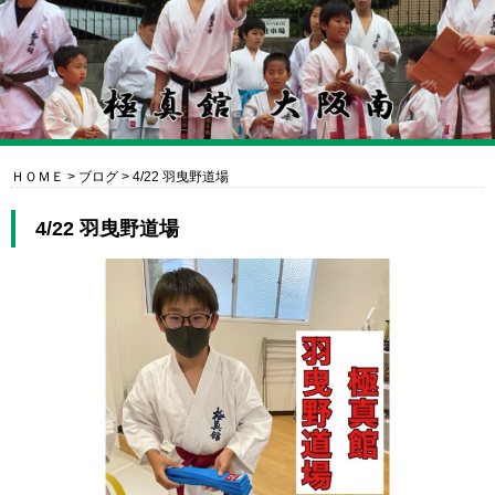
ＨＯＭＥ
>
ブログ
>
4/22 羽曳野道場
4/22 羽曳野道場