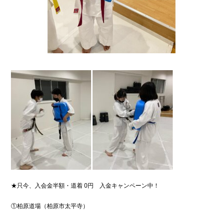
★
只今、入会金半額・道着
0
円 入金キャンペーン中！
①柏原道場（柏原市太平寺）