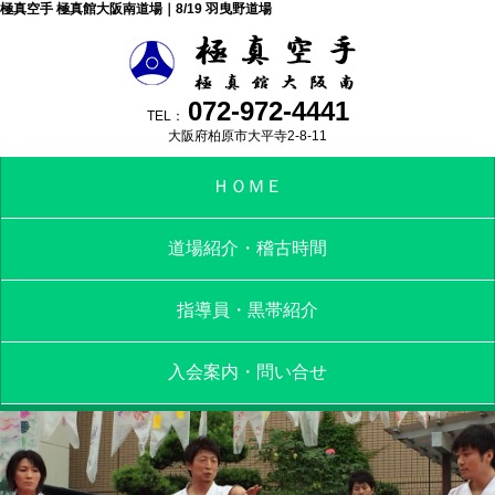
極真空手 極真館大阪南道場｜8/19 羽曳野道場
072-972-4441
TEL：
大阪府柏原市大平寺2-8-11
ＨＯＭＥ
道場紹介・稽古時間
指導員・黒帯紹介
入会案内・問い合せ