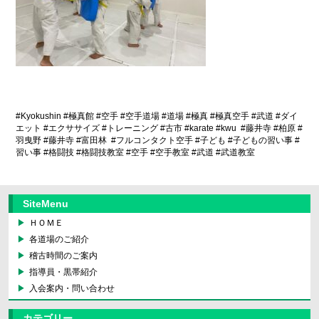
#Kyokushin #
極真館
#
空手
#
空手道場
#
道場
#
極真
#
極真空手
#
武道
#
ダイ
エット
#
エクササイズ
#
トレーニング
#
古市
#karate #kwu
#
藤井寺
#
柏原
#
羽曳野
#
藤井寺
#
富田林
#
フルコンタクト空手
#
子ども
#
子どもの習い事
#
習い事
#
格闘技
#
格闘技教室
#
空手
#
空手教室
#
武道
#
武道教室
SiteMenu
ＨＯＭＥ
各道場のご紹介
稽古時間のご案内
指導員・黒帯紹介
入会案内・問い合わせ
カテゴリー