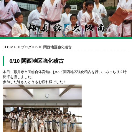
ＨＯＭＥ
>
ブログ
>
6/10 関西地区強化稽古
6/10 関西地区強化稽古
本日、藤井寺市民総合体育館において関西地区強化稽古を行い、みっちり２時
間汗を流しました。
参加した皆さんどうもお疲れ様でした！