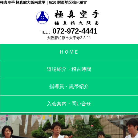
極真空手 極真館大阪南道場｜6/10 関西地区強化稽古
072-972-4441
TEL：
大阪府柏原市大平寺2-8-11
ＨＯＭＥ
道場紹介・稽古時間
指導員・黒帯紹介
入会案内・問い合せ