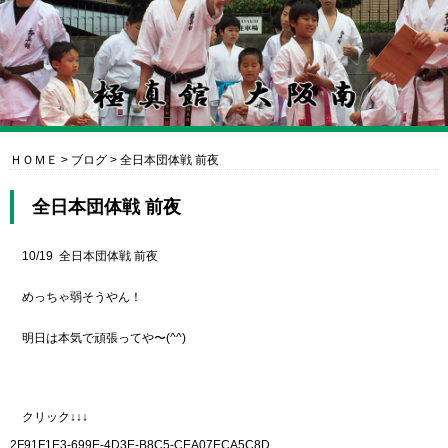
ＨＯＭＥ
>
ブログ
>
全日本団体戦 前夜
全日本団体戦 前夜
10/19 全日本団体戦 前夜
めっちゃ弱そうやん！
明日は本気で頑張ってや〜(^^)
クリック↓↓↓
2F91F1E3-699E-4D3E-B8C5-CEA07ECA5C8D