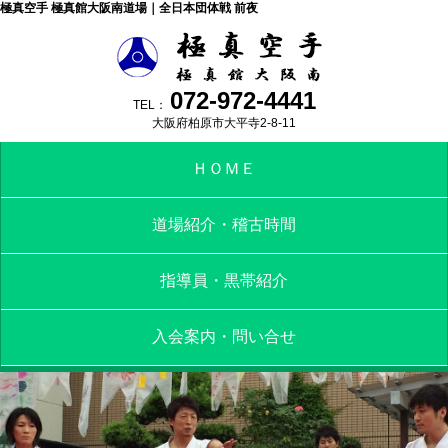
極真空手 極真館大阪南道場｜全日本団体戦 前夜
072-972-4441
TEL：
大阪府柏原市大平寺2-8-11
ＨＯＭＥ
道場紹介・稽古時間
指導員・黒帯紹介
入会案内・問い合せ