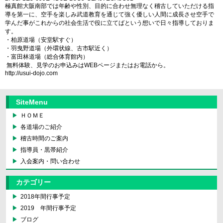
極真館大阪南部では年齢や性別、目的に合わせ無理なく稽古していただける指
導を第一に、空手を楽しみ武道教育を通じて強く優しい人間に成長させ空手で
学んだ事がこれからの社会生活で役に立てばという想いで日々指導しておりま
す。
・柏原道場（安堂駅すぐ）
・羽曳野道場（外環状線、古市駅近く）
・富田林道場（総合体育館内）
無料体験、見学のお申込みはWEBページまたはお電話から。
http://usui-dojo.com
SiteMenu
ＨＯＭＥ
各道場のご紹介
稽古時間のご案内
指導員・黒帯紹介
入会案内・問い合わせ
カテゴリー
2018年間行事予定
2019 年間行事予定
ブログ